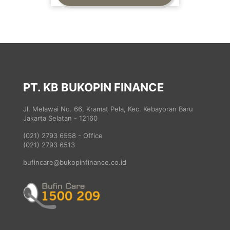
PT. KB BUKOPIN FINANCE
Jl. Melawai No. 66, Kramat Pela, Kec. Kebayoran Baru
Jakarta Selatan - 12160
(021) 2793 6558 - Office
(021) 2793 6513
bufincare@bukopinfinance.co.id