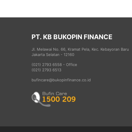
PT. KB BUKOPIN FINANCE
Jl. Melawai No. 66, Kramat Pela, Kec. Kebayoran Baru
Jakarta Selatan - 12160
(021) 2793 6558 - Office
(021) 2793 6513
bufincare@bukopinfinance.co.id