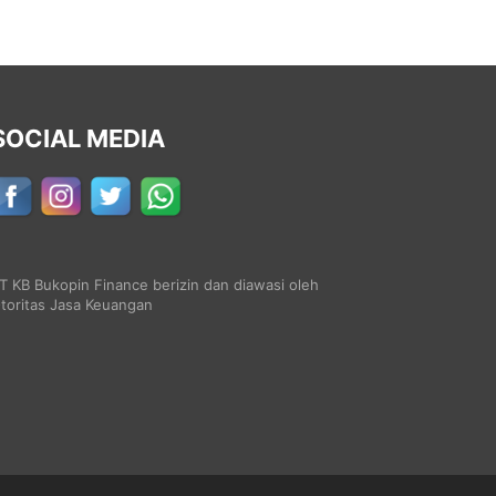
SOCIAL MEDIA
T KB Bukopin Finance berizin dan diawasi oleh
toritas Jasa Keuangan