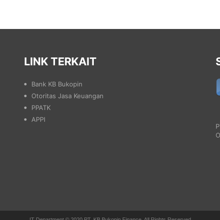
LINK TERKAIT
Bank KB Bukopin
Otoritas Jasa Keuangan
PPATK
APPI
P
O
IT Department © 2020 PT. KB Bukopin Finance. All Rights Reserved